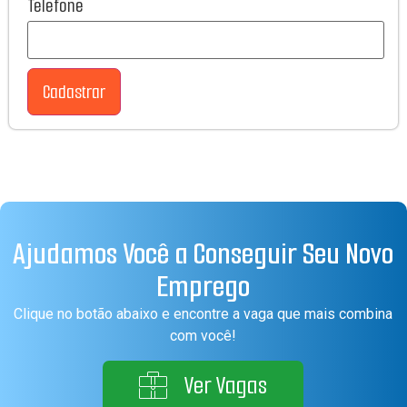
Telefone
Cadastrar
Ajudamos Você a Conseguir Seu Novo
Emprego
Clique no botão abaixo e encontre a vaga que mais combina
com você!
Ver Vagas